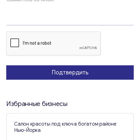
е
*
E
m
a
i
l
Подтвердить
Избранные бизнесы
Салон красоты под ключ в богатом районе
Нью-Йорка