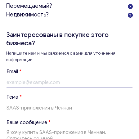
Email
*
Перемещаемый?
Недвижимость?
Ваши комментарии
*
Заинтересованы в покупке этого
бизнеса?
Напишите нам и мы свяжемся с вами для уточнения
информации.
Email
*
с
Тема
*
о
о
б
Свяжитесь со мной
щ
Ваше сообщение
*
е
н
и