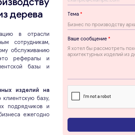
изводству
из дерева
E
Тема
*
m
a
i
тацию в отрасли
l
Ваше сообщение
*
E
ым сотрудникам,
m
ому обслуживанию
a
 это рефералы и
i
l
иентской базы и
Консультация
Т
е
м
Отправьте нам запрос, и мы свяжемся с вами в
а
нных изделий на
ближайшее время.
 клиентскую базу,
ых подрядчиков и
Email
*
 бизнеса ежегодно