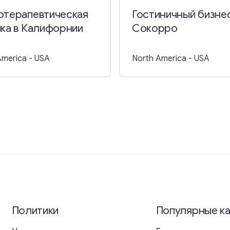
отерапевтическая
Гостиничный бизнес
ка в Калифорнии
Сокорро
America
- USA
North America
- USA
Политики
Популярные к