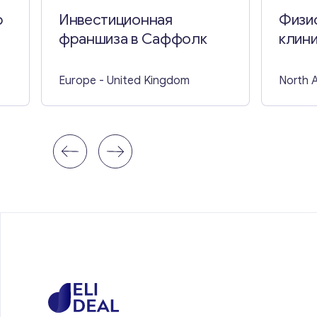
р
Инвестиционная
Физи
франшиза в Саффолк
клини
Europe
- United Kingdom
North 