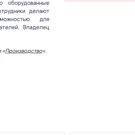
Ваши комментарии
*
шо оборудованные
отрудники делают
зможностью для
ателей. Владелец
 «
Производство
».
Свяжитесь со мной