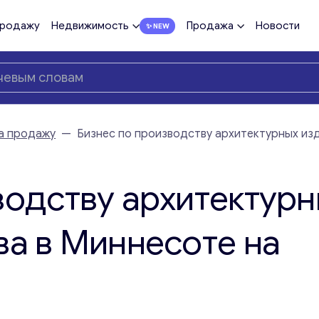
продажу
Недвижимость
Продажа
Новости
а продажу
—
Бизнес по производству архитектурных из
водству архитектур
ва в Миннесоте на