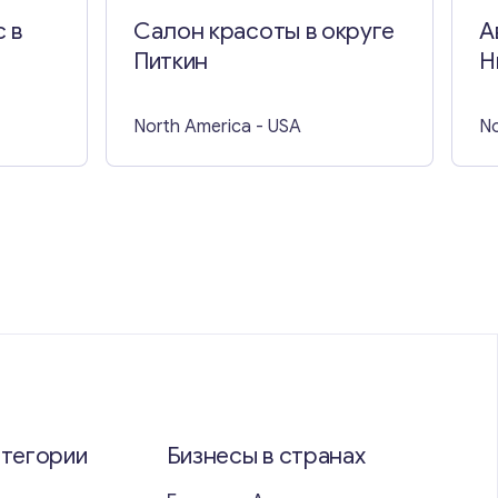
 в
Салон красоты в округе
А
Питкин
Н
North America
- USA
No
атегории
Бизнесы в странах