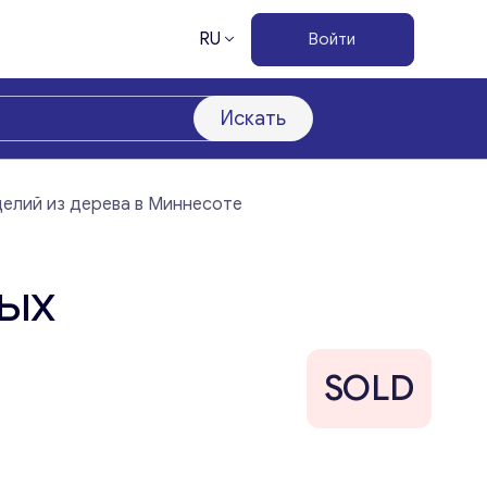
RU
Войти
Искать
делий из дерева в Миннесоте
ных
SOLD