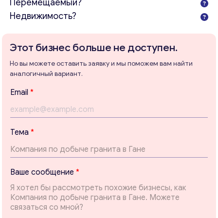
Перемещаемый?
Недвижимость?
Ваши комментарии
*
Этот бизнес больше не доступен.
Но вы можете оставить заявку и мы поможем вам найти
аналогичный вариант.
Email
*
Тема
*
Т
Ваше сообщение
*
Свяжитесь со мной
е
м
а
с
о