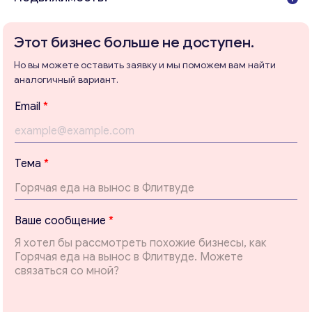
Этот бизнес больше не доступен.
Но вы можете оставить заявку и мы поможем вам найти
Консультация
аналогичный вариант.
Отправьте нам запрос, и мы свяжемся с вами в
*
Email
*
ближайшее время.
Т
е
Email
*
м
а
Тема
*
*
Ваши комментарии
*
Ваше сообщение
*