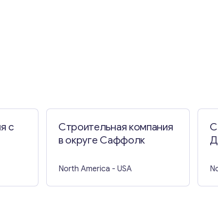
я с
Строительная компания
С
в округе Саффолк
Д
ние
AFSL)
North America
- USA
No