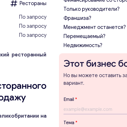
Финансирование со стор
Рестораны
Только руководители?
По запросу
Франшиза?
По запросу
Менеджмент останется?
По запросу
Перемещаемый?
Недвижимость?
ский ресторанный
Этот бизнес б
Но вы можете оставить з
торанного
вариант.
родажу
Email
*
еликобритании на
Тема
*