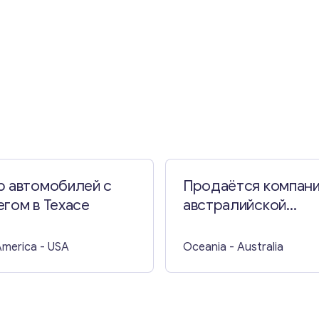
Свяжитесь со мной
р автомобилей с
Продаётся компани
гом в Техасе
австралийской
лицензией на оказа
финансовых услуг (
America
- USA
Oceania
- Australia