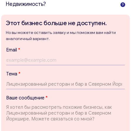
Недвижимость?
Этот бизнес больше не доступен.
Консультация
Но вы можете оставить заявку и мы поможем вам найти
аналогичный вариант.
Отправьте нам запрос, и мы свяжемся с вами в
Email
*
ближайшее время.
Email
*
Тема
*
Ваши комментарии
*
*
Ваше сообщение
*
В
а
ш
е
с
о