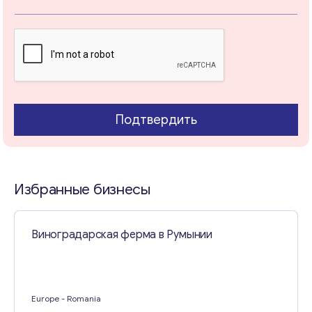
о
б
щ
е
н
и
Свяжитесь со мной
е
Подтвердить
Избранные бизнесы
Виноградарская ферма в Румынии
Europe
- Romania