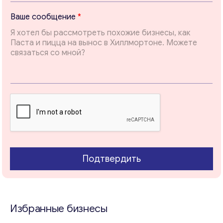
i
l
Ваше сообщение
*
E
m
a
i
l
Свяжитесь со мной
Подтвердить
Избранные бизнесы