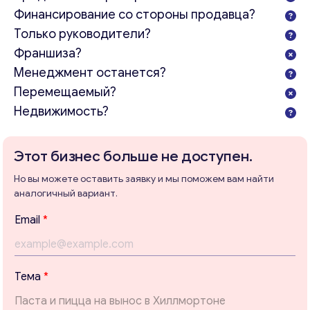
Финансирование со стороны продавца?
Только руководители?
Франшиза?
Менеджмент останется?
Перемещаемый?
Недвижимость?
Консультация
Этот бизнес больше не доступен.
Отправьте нам запрос, и мы свяжемся с вами в
ближайшее время.
Но вы можете оставить заявку и мы поможем вам найти
аналогичный вариант.
Email
*
Т
Email
*
е
м
Ваши комментарии
*
а
E
Тема
*
m
a