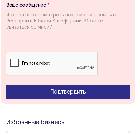
*
ближайшее время.
Ваше сообщение
*
В
а
Email
*
ш
е
E
m
Ваши комментарии
*
a
i
l
Подтвердить
Избранные бизнесы
Свяжитесь со мной