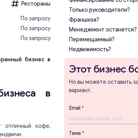
Финансирование со стор
Рестораны
Только руководители?
По запросу
Франшиза?
По запросу
Менеджмент останется?
По запросу
Перемещаемый?
Недвижимость?
оранный бизнес в
Этот бизнес б
Но вы можете оставить з
бизнеса в
вариант.
Т
Email
*
е
м
а
т отличный кофе,
с
Тема
*
эндвичи.
о