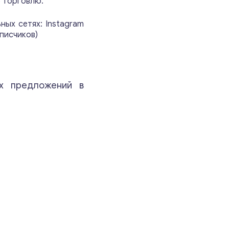
 торговлю.
Ваши комментарии
*
ных сетях: Instagram
дписчиков)
х предложений в
Свяжитесь со мной