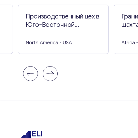
Производственный цех в
Грани
Юго-Восточной
шахта
Миннесоте
North America
- USA
Africa