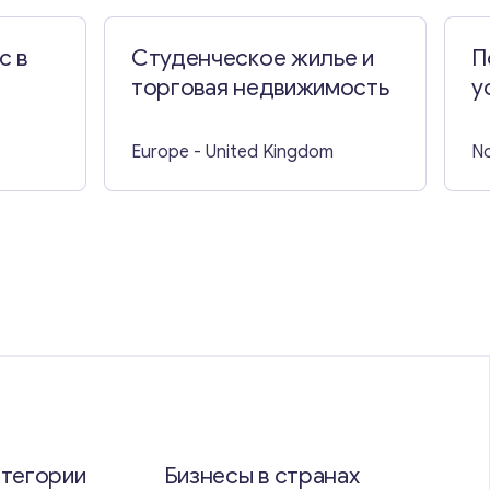
с в
Студенческое жилье и
П
торговая недвижимость
у
Europe
- United Kingdom
No
атегории
Бизнесы в странах