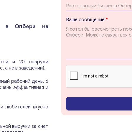
о
б
щ
Ваше сообщение
*
е
са в Олбери на
н
и
е
с
о
о
утри и 20 снаружи
б
, а не в заведении).
щ
Консультация
е
н
лный рабочий день, 6
и
очень эффективная и
Отправьте нам запрос, и мы свяжемся с вами в
е
ближайшее время.
 и любителей вкусно
Email
*
ьной выручки за счет