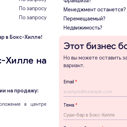
Франшиза?
По запросу
Менеджмент останется?
По запросу
Перемещаемый?
Недвижимость?
ар в Бокс-Хилле!
Этот бизнес б
с-Хилле на
Но вы можете оставить з
вариант.
Email
*
ии на продажу:
с
оложение в центре
Тема
*
о
о
б
щ