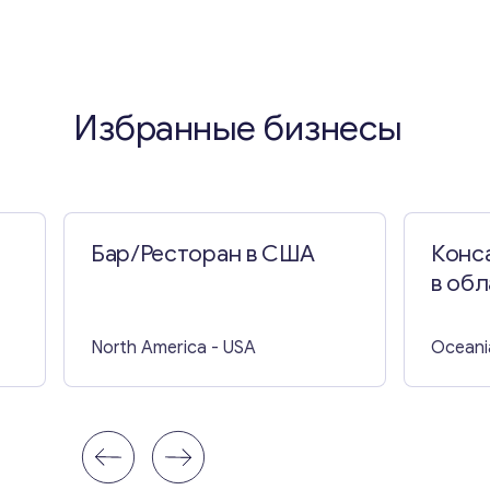
Избранные бизнесы
Бар/Ресторан в США
Конс
в об
и обу
North America
- USA
Oceani