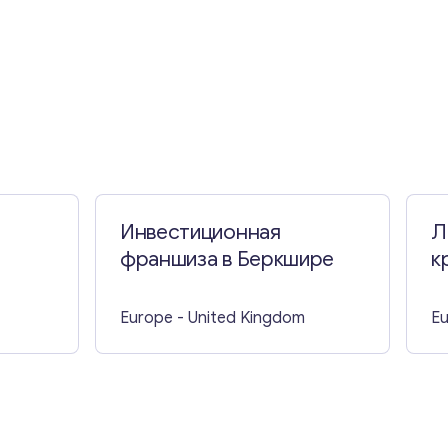
Инвестиционная
Л
франшиза в Беркшире
к
Д
Europe
- United Kingdom
E