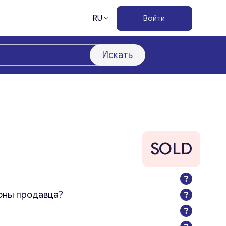
RU
Войти
Искать
SOLD
оны продавца?