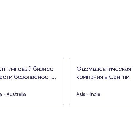
Свяжитесь со мной
алтинговый бизнес
Фармацевтическая
ласти безопасности
компания в Сангли
чения в Австралии
a
- Australia
Asia
- India