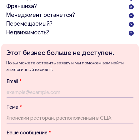
Франшиза?
Менеджмент останется?
Перемещаемый?
Недвижимость?
Этот бизнес больше не доступен.
Но вы можете оставить заявку и мы поможем вам найти
аналогичный вариант.
В
Email
*
а
ш
е
с
Тема
*
о
о
Консультация
б
щ
Отправьте нам запрос, и мы свяжемся с вами в
Ваше сообщение
*
е
ближайшее время.