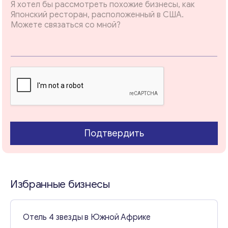
н
и
Email
*
е
Т
е
м
Ваши комментарии
*
а
Подтвердить
Избранные бизнесы
Свяжитесь со мной
Отель 4 звезды в Южной Африке