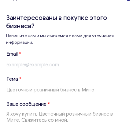
Заинтересованы в покупке этого
бизнеса?
Консультация
Напишите нам и мы свяжемся с вами для уточнения
информации.
Отправьте нам запрос, и мы свяжемся с вами в
ближайшее время.
Email
*
Email
*
Тема
*
Ваши комментарии
*
*
Ваше сообщение
*
*
E
m
a
i