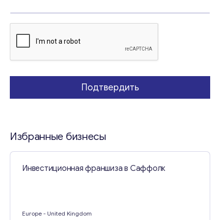
l
Свяжитесь со мной
Подтвердить
Избранные бизнесы
Инвестиционная франшиза в Саффолк
Europe
- United Kingdom