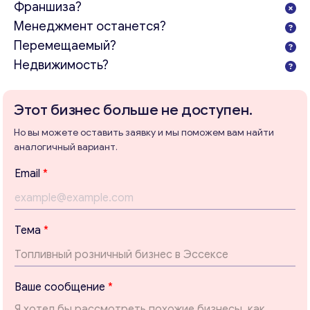
Франшиза?
Менеджмент останется?
Перемещаемый?
Недвижимость?
Консультация
Этот бизнес больше не доступен.
Отправьте нам запрос, и мы свяжемся с вами в
Но вы можете оставить заявку и мы поможем вам найти
ближайшее время.
аналогичный вариант.
В
Email
*
Email
*
а
ш
е
Т
Ваши комментарии
*
Тема
*
е
м
а
*
Ваше сообщение
*