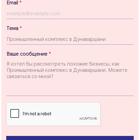
Email
*
Т
Тема
*
е
м
а
*
Ваше сообщение
*
Т
е
м
а