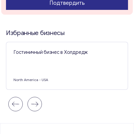
Подтвердить
Консультация
Отправьте нам запрос, и мы свяжемся с вами в
ближайшее время.
Избранные бизнесы
Email
*
Гостиничный бизнес в Холдредж
Ваши комментарии
*
North America
- USA