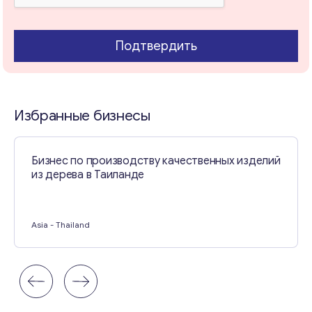
и
е
с
Подтвердить
о
Свяжитесь со мной
о
б
щ
е
Избранные бизнесы
н
и
е
Бизнес по производству качественных изделий
из дерева в Таиланде
Asia
- Thailand