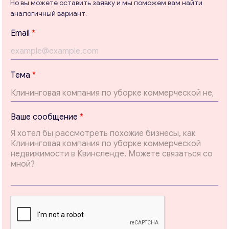
Но вы можете оставить заявку и мы поможем вам найти
аналогичный вариант.
Консультация
Email
*
Отправьте нам запрос, и мы свяжемся с вами в
ближайшее время.
Тема
*
Email
*
E
Ваше сообщение
*
Ваши комментарии
*
m
a
i
l
с
о
о
б
щ
е
н