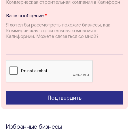
В
Ваше сообщение
*
а
ш
е
*
Т
е
м
а
Свяжитесь со мной
Подтвердить
Избранные бизнесы