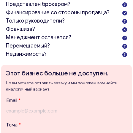
Представлен брокером?
Финансирование со стороны продавца?
Только руководители?
Франшиза?
Менеджмент останется?
Перемещаемый?
Недвижимость?
Консультация
Отправьте нам запрос, и мы свяжемся с вами в
Этот бизнес больше не доступен.
ближайшее время.
Но вы можете оставить заявку и мы поможем вам найти
Email
*
аналогичный вариант.
Email
*
Ваши комментарии
*
Тема
*