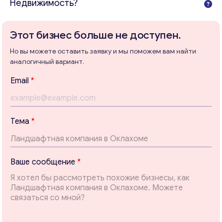
Недвижимость?
Этот бизнес больше не доступен.
Но вы можете оставить заявку и мы поможем вам найти
Консультация
аналогичный вариант.
Отправьте нам запрос, и мы свяжемся с вами в
*
Email
*
ближайшее время.
E
m
Email
*
a
i
Тема
*
l
*
Ваши комментарии
*
Ваше сообщение
*