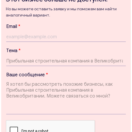
Но вы можете оставить заявку и мы поможем вам найти
аналогичный вариант.
Консультация
Т
Email
*
е
Отправьте нам запрос, и мы свяжемся с вами в
м
ближайшее время.
а
E
Email
*
Тема
*
m
a
i
l
Ваши комментарии
*
Ваше сообщение
*
с
о
о
б
щ
е
н
и
е