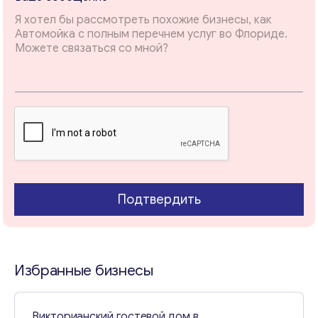
с
о
о
б
щ
е
н
и
е
Подтвердить
Избранные бизнесы
Викторианский гостевой дом в