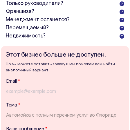
ближайшее время.
Только руководители?
Франшиза?
Email
*
Менеджмент останется?
Перемещаемый?
Ваши комментарии
*
Недвижимость?
Этот бизнес больше не доступен.
Но вы можете оставить заявку и мы поможем вам найти
аналогичный вариант.
E
Email
*
m
a
i
l
Тема
*
В
а
Свяжитесь со мной
ш
е
Ваше сообщение
*