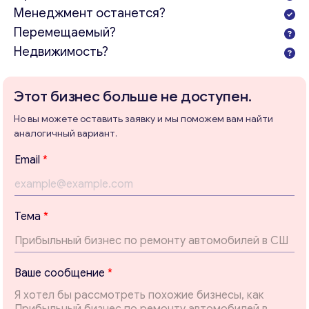
Менеджмент останется?
Перемещаемый?
Недвижимость?
Этот бизнес больше не доступен.
Но вы можете оставить заявку и мы поможем вам найти
аналогичный вариант.
Email
*
Тема
*
Консультация
E
Ваше сообщение
*
Отправьте нам запрос, и мы свяжемся с вами в
m
ближайшее время.
a
i