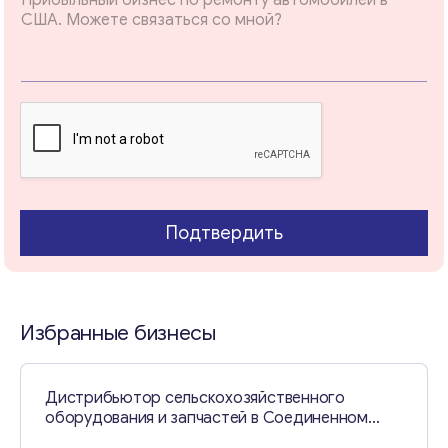
Email
*
l
В
а
ш
Ваши комментарии
*
е
*
Подтвердить
Избранные бизнесы
Свяжитесь со мной
Дистрибьютор сельскохозяйственного
оборудования и запчастей в Соединенном
Королевстве