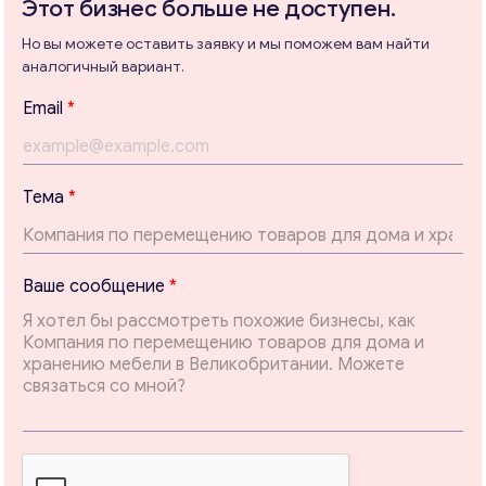
Этот бизнес больше не доступен.
Но вы можете оставить заявку и мы поможем вам найти
аналогичный вариант.
Консультация
E
Email
*
m
Отправьте нам запрос, и мы свяжемся с вами в
a
ближайшее время.
i
l
Email
*
Тема
*
с
о
о
б
Ваши комментарии
*
Ваше сообщение
*
щ
е
н
и
е
Т
е
м
а