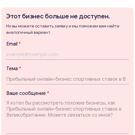
Этот бизнес больше не доступен.
Но вы можете оставить заявку и мы поможем вам найти
Консультация
аналогичный вариант.
В
Отправьте нам запрос, и мы свяжемся с вами в
Email
*
а
ближайшее время.
ш
Email
*
е
*
Тема
*
*
Ваши комментарии
*
Ваше сообщение
*