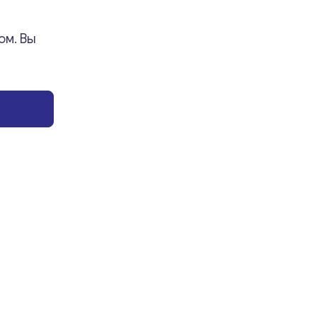
ый бизнес на
ом. Вы
: