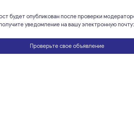
Производственн
к
Ваши комментарии
*
продажу
о
ост будет опубликован после проверки модератор
м
м
получите уведомление на вашу электронную почту
е
н
т
Проверьте свое объявление
а
р
и
и
к
о
м
м
Свяжитесь со мной
е
н
т
а
р
и
и
к