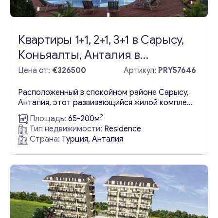
Отправьте нам запрос, и мы свяжемся с вами в
ближайшее время.
Email
*
Квартиры 1+1, 2+1, 3+1 в Сарысу,
Коньяалты, Анталия в
престижном комплексе, с
Цена от:
€326500
Артикул:
PRY57646
Ваши комментарии
*
рассрочкой
Расположенный в спокойном районе Сарысу,
Анталия, этот развивающийся жилой комплекс
предлагает коллекцию изысканных квартир в
2
Площадь:
65-200м
Турции на продажу, находящихся в стадии
Тип недвижимости:
Residence
строительства, с предложениями от
Страна:
Турция, Анталия
конфигураций 1+1 по цене €245,000, 2+1 по
цене €326,500, до роскошных дуплексов 3+1 по
цене €459,000, наряду с удобной рассрочкой
платежа на 1 год. Эти дома могут
похвастаться современной отделкой...
Свяжитесь со мной