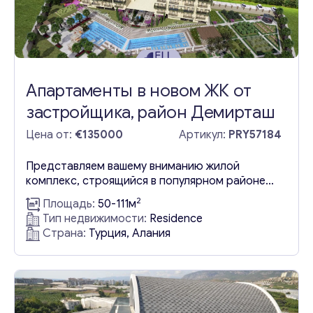
Апартаменты в новом ЖК от
застройщика, район Демирташ
Цена от:
€135000
Артикул:
PRY57184
Представляем вашему вниманию жилой
комплекс, строящийся в популярном районе
Демирташ в Алании. Этот новый комплекс,
2
Площадь:
50-111м
который станет отличным выбором для тех,
Тип недвижимости:
Residence
кто ищет апартаменты в Турции Алания
Страна:
Турция, Алания
Демирташ, строится на значительном участке
площадью 5 678 квадратных метров и будет
включать два восьмиэтажных здания,
состоящих в общей сложности из 108 квартир.
Расположенный всего в 1,2 километрах...