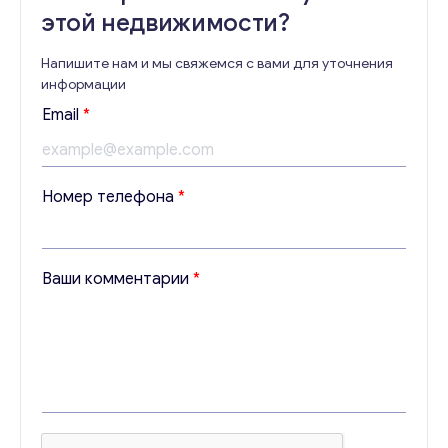
этой недвижимости?
Напишите нам и мы свяжемся с вами для уточнения
информации
к
Email
*
о
м
м
е
Номер телефона
*
н
т
а
р
Ваши комментарии
*
и
и
E
m
a
i
l
Н
о