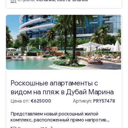
открываются захватывающие дух виды на
Средиземное море и горизонт Бенидорма.
Этот охраняемый жилой комплекс может
похвастаться домами, построенными по
последнему слову архитектуры, каждый из
которых отличается от других и имеет
независимое расположение, что...
Роскошные апартаменты с
видом на пляж в Дубай Марина
Цена от:
€625000
Артикул:
PRY57478
Представляем новый роскошный жилой
комплекс, расположенный прямо напротив
отеля The Westin Dubai Mina Seyahi Beach
2