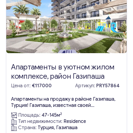
горным воздухом, атмосферой тишины и
спокойствия, что делает его выдающимся
районом Аланьи. Комплекс обеспечивает
круглосуточную охрану, а...
Апартаменты в уютном жилом
комплексе, район Газипаша
Цена от:
€117000
Артикул:
PRY57864
Апартаменты на продажу в районе Газипаша,
Турция! Газипаша, известная своей
первозданной экологической красотой,
2
Площадь:
47-145м
украшена пышными фруктовыми садами и
Тип недвижимости:
Residence
густыми лесами, предлагая безмятежную и
Страна:
Турция, Газипаша
живописную окружающую среду. Красивые