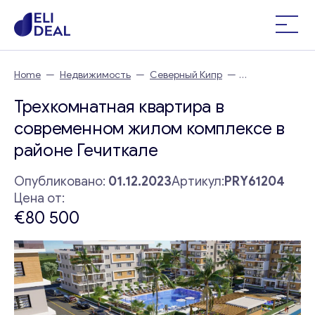
Home
—
Недвижимость
—
Северный Кипр
—
Трехкомнатная квартира в современном жилом комплексе в
Трехкомнатная квартира в
районе Гечиткале
современном жилом комплексе в
районе Гечиткале
Опубликовано:
01.12.2023
Артикул:
PRY61204
Цена от:
€80 500