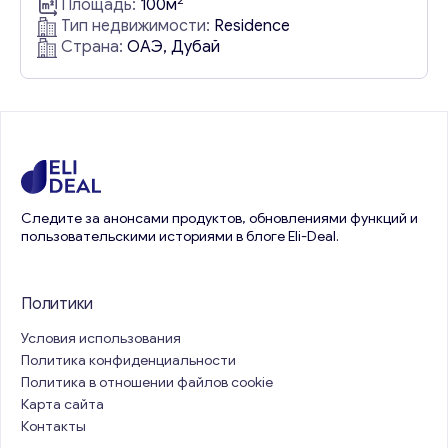
Площадь:
100м
Resort & Marina, выдающегося 5-звездочного
Тип недвижимости:
Residence
отеля, который находится в самом
Страна:
ОАЭ, Дубай
популярном районе Дубай Марина. В этом
роскошном комплексе представлены
апартаменты в Dubai Marina с
захватывающими дух видами на море. Жильцы
смогут любоваться такими знаковыми
достопримечательностями, как Palm Jumeirah,
Burj Al...
Следите за анонсами продуктов, обновлениями функций и
пользовательскими историями в блоге Eli-Deal.
Политики
Условия использования
Политика конфиденциальности
Политика в отношении файлов cookie
Карта сайта
Контакты