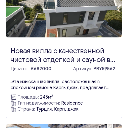
Новая вилла с качественной
чистовой отделкой и сауной в
Каргыджаке Алании
Цена от:
€682000
Артикул:
PRY59562
Эта изысканная вилла, расположенная в
спокойном районе Каргыджак, предлагает
частный бассейн и сауну. Она является частью
2
Площадь:
245м
престижного комплекса, включающего 9 вилл,
Тип недвижимости:
Residence
расположенных в охраняемом закрытом
Страна:
Турция, Каргыджак
поселке, откуда открываются потрясающие
виды. Это место славится своими
девственными сосновыми лесами, чистым