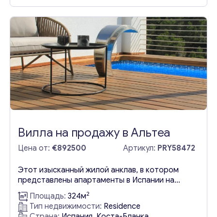
бухты, а также песчаные и галечные пляжи
делают его идеальным местом для тех, кто
ищет спокойного образа жизни среди
великолепной природы. Этот регион
постепенно превращается в излюбленное
туристическое...
Вилла на продажу в Альтеа
Цена от:
€892500
Артикул:
PRY58472
Этот изысканный жилой анклав, в котором
представлены апартаменты в Испании на
продажу, отличается просторными
2
Площадь:
324м
интерьерами, оригинальной архитектурой и
Тип недвижимости:
Residence
безмятежным природным окружением, откуда
Страна:
Испания, Коста-Бланка