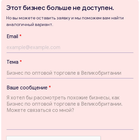
Этот бизнес больше не доступен.
Но вы можете оставить заявку и мы поможем вам найти
аналогичный вариант.
Консультация
Email
*
Отправьте нам запрос, и мы свяжемся с вами в
ближайшее время.
Email
*
Тема
*
Ваши комментарии
*
E
Ваше сообщение
*
m
a
i
l
*
*