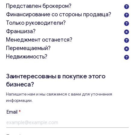
Представлен брокером?
Финансирование со стороны продавца?
Только руководители?
Франшиза?
Менеджмент останется?
Перемещаемый?
Недвижимость?
Заинтересованы в покупке этого
бизнеса?
Напишите нам и мы свяжемся с вами для уточнения
информации.
В
Email
*
а
ш
е
Консультация
E