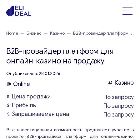
Home
—
Бизнес
—
Казино
—
B2B-провайдер платформ
для онлайн-казино
B2B-провайдер платформ для
онлайн-казино на продажу
Опубликовано: 28.01.2026
Казино
Online
Цена продажи
По запросу
Прибыль
По запросу
Запрашиваемая цена
По запросу
Эта инвестиционная возможность предлагает участие в
проекте B2B-провайдера платформ для онлайн-казино,