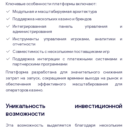
Ключевые особенности платформы включают:
Модульная и масштабируемая архитектура
Поддержка нескольких казино и брендов
Интегрированная панель управления и
администрирования
Инструменты управления игроками, аналитики и
отчетности
Совместимость с несколькими поставщиками игр
Поддержка интеграции с платежными системами и
партнерскими программами
Платформа разработана для значительного снижения
затрат на запуск, сокращения времени выхода на рынок и
обеспечения эффективного масштабирования для
операторов казино.
Уникальность инвестиционной
возможности
Эта возможность выделяется благодаря нескольким