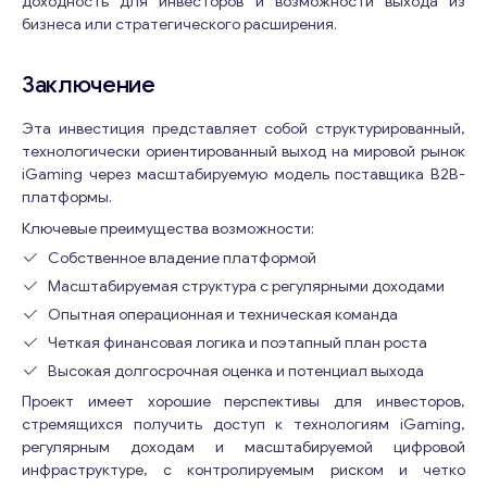
доходность для инвесторов и возможности выхода из
бизнеса или стратегического расширения.
Заключение
Эта инвестиция представляет собой структурированный,
технологически ориентированный выход на мировой рынок
iGaming через масштабируемую модель поставщика B2B-
платформы.
Ключевые преимущества возможности:
Собственное владение платформой
Масштабируемая структура с регулярными доходами
Опытная операционная и техническая команда
Четкая финансовая логика и поэтапный план роста
Высокая долгосрочная оценка и потенциал выхода
Проект имеет хорошие перспективы для инвесторов,
стремящихся получить доступ к технологиям iGaming,
регулярным доходам и масштабируемой цифровой
инфраструктуре, с контролируемым риском и четко