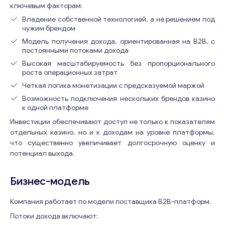
ключевым факторам:
Владение собственной технологией, а не решением под
чужим брендом
Модель получения дохода, ориентированная на B2B, с
постоянными потоками дохода
Высокая масштабируемость без пропорционального
роста операционных затрат
Четкая логика монетизации с предсказуемой маржой
Возможность подключения нескольких брендов казино
к одной платформе
Инвестиции обеспечивают доступ не только к показателям
отдельных казино, но и к доходам на уровне платформы,
что существенно увеличивает долгосрочную оценку и
потенциал выхода.
Бизнес-модель
Компания работает по модели поставщика B2B-платформ.
Потоки дохода включают: