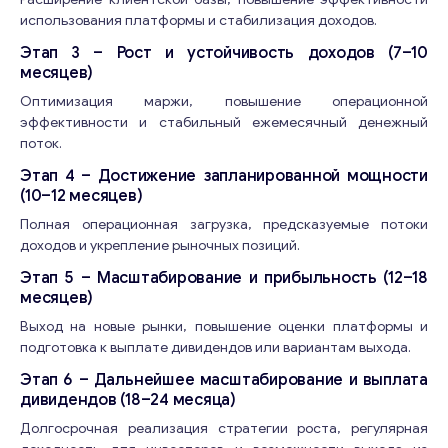
использования платформы и стабилизация доходов.
Этап 3 – Рост и устойчивость доходов (7–10
Свяжитесь со мной
месяцев)
Оптимизация маржи, повышение операционной
эффективности и стабильный ежемесячный денежный
поток.
Этап 4 – Достижение запланированной мощности
(10–12 месяцев)
Полная операционная загрузка, предсказуемые потоки
доходов и укрепление рыночных позиций.
Этап 5 – Масштабирование и прибыльность (12–18
месяцев)
Выход на новые рынки, повышение оценки платформы и
подготовка к выплате дивидендов или вариантам выхода.
Этап 6 – Дальнейшее масштабирование и выплата
дивидендов (18–24 месяца)
Долгосрочная реализация стратегии роста, регулярная