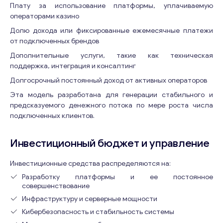
Плату за использование платформы, уплачиваемую
операторами казино
Долю дохода или фиксированные ежемесячные платежи
от подключенных брендов
Дополнительные услуги, такие как техническая
поддержка, интеграция и консалтинг
Долгосрочный постоянный доход от активных операторов
Эта модель разработана для генерации стабильного и
предсказуемого денежного потока по мере роста числа
подключенных клиентов.
Инвестиционный бюджет и управление
Инвестиционные средства распределяются на:
Разработку платформы и ее постоянное
совершенствование
Инфраструктуру и серверные мощности
Кибербезопасность и стабильность системы