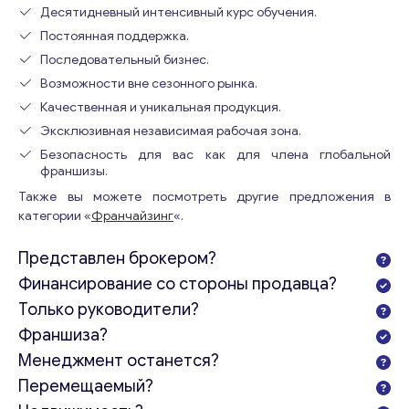
Десятидневный интенсивный курс обучения.
Постоянная поддержка.
Последовательный бизнес.
Возможности вне сезонного рынка.
Качественная и уникальная продукция.
Эксклюзивная независимая рабочая зона.
Безопасность для вас как для члена глобальной
франшизы.
Также вы можете посмотреть другие предложения в
категории «
Франчайзинг
«.
Представлен брокером?
Финансирование со стороны продавца?
Консультация
Только руководители?
Франшиза?
Отправьте нам запрос, и мы свяжемся с вами в
ближайшее время.
Менеджмент останется?
Перемещаемый?
Email
*