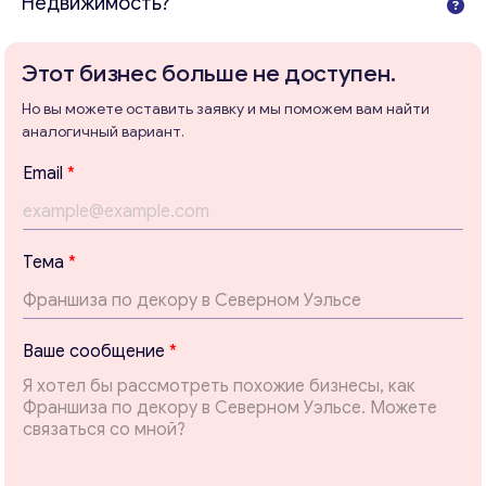
Недвижимость?
Ваши комментарии
*
Этот бизнес больше не доступен.
Но вы можете оставить заявку и мы поможем вам найти
аналогичный вариант.
Email
*
Т
Тема
*
е
м
а
*
Ваше сообщение
*
Т
Свяжитесь со мной
е
м
а