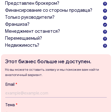
Представлен брокером?
Финансирование со стороны продавца?
Только руководители?
Франшиза?
Менеджмент останется?
Перемещаемый?
Недвижимость?
Консультация
Отправьте нам запрос, и мы свяжемся с вами в
Этот бизнес больше не доступен.
ближайшее время.
Но вы можете оставить заявку и мы поможем вам найти
Email
*
аналогичный вариант.
Email
*
Ваши комментарии
*
с
Тема
*
о