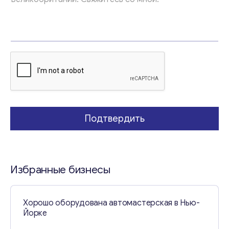
а
Т
е
м
а
Свяжитесь со мной
Подтвердить
Избранные бизнесы
Хорошо оборудована автомастерская в Нью-
Йорке