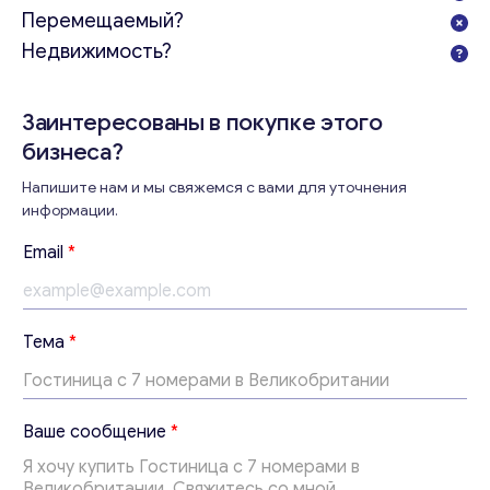
Перемещаемый?
Недвижимость?
Заинтересованы в покупке этого
бизнеса?
Консультация
Напишите нам и мы свяжемся с вами для уточнения
Отправьте нам запрос, и мы свяжемся с вами в
информации.
ближайшее время.
Email
*
Email
*
E
Тема
*
Ваши комментарии
*
m
a
i
l
Ваше сообщение
*
Т
е
м