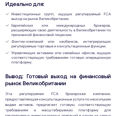
Идеально для:
Инвестиционных групп, ищущих регулируемый FCA
выход на рынок Великобритании;
Европейских или международных брокеров,
расширяющих свою деятельность в Великобритании по
признанной финансовой лицензии;
Консультация
Финтех-компаний или необанков, интегрирующих
регулируемые торговые и консультационные функции;
Отправьте нам запрос, и мы свяжемся с вами в
Управляющих активами или семейных офисов, ищущих
ближайшее время.
соответствующую требованиям готовую операционную
платформу;
Email
*
Вывод: Готовый выход на финансовый
рынок Великобритании
Ваши комментарии
*
Эта регулируемая FCA брокерская компания,
предоставляющая консультационные услуги по нескольким
видам активов, предлагает готовую, соответствующую
требованиям и масштабируемую платформу для
регулируемых инвестиционных операций в одном из самых