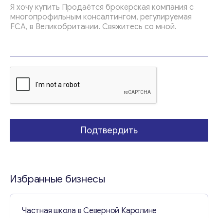
ш
е
с
о
о
б
щ
е
н
и
е
*
Подтвердить
Избранные бизнесы
Частная школа в Северной Каролине