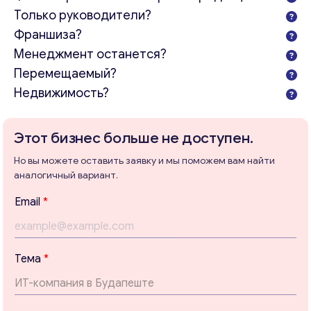
Только руководители?
Франшиза?
Менеджмент останется?
Перемещаемый?
Недвижимость?
Этот бизнес больше не доступен.
Но вы можете оставить заявку и мы поможем вам найти
аналогичный вариант.
Email
*
Тема
*
Консультация
Отправьте нам запрос, и мы свяжемся с вами в
*