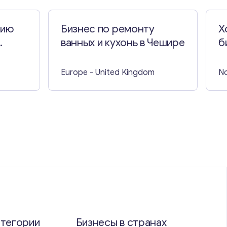
нию
Бизнес по ремонту
Х
ванных и кухонь в Чешире
б
и
Й
Europe
- United Kingdom
No
атегории
Бизнесы в странах