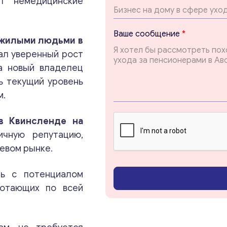
ет немедицинские
m
a
i
Ваше сообщение
*
l
ожилыми людьми в
В
л уверенный рост
а
да новый владелец
ш
е
ь текущий уровень
м.
в Квинсленде на
чную репутацию,
евом рынке.
ть с потенциалом
ботающих по всей