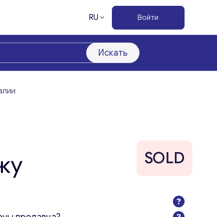
RU
Войти
Искать
алии
SOLD
жу