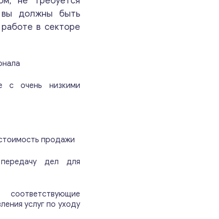
ом, не требуется
Консультация
я вы должны быть
 работе в секторе
Отправьте нам запрос, и мы свяжемся с вами в
ближайшее время.
онала
Email
*
е с очень низкими
Ваши комментарии
*
 стоимость продажи
 передачу дел для
 соответствующие
ения услуг по уходу