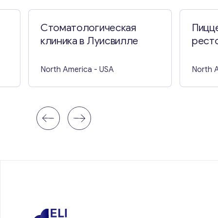
Стоматологическая
Пицце
клиника в Луисвилле
ресто
Фэрф
North America
- USA
North 