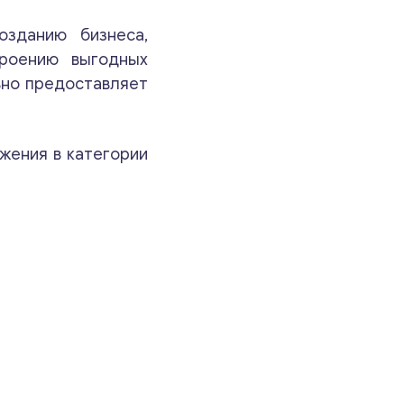
зданию бизнеса,
Свяжитесь со мной
троению выгодных
ьно предоставляет
жения в категории