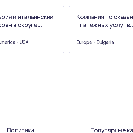
рия и итальянский
Компания по оказа
ран в округе
платежных услуг в
акс
Софии
America
- USA
Europe
- Bulgaria
Политики
Популярные к