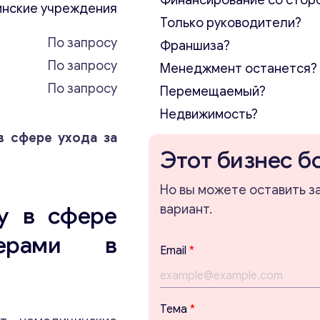
Финансирование со стор
нские учреждения
Только руководители?
По запросу
Франшиза?
По запросу
Менеджмент останется?
По запросу
Перемещаемый?
Недвижимость?
в сфере ухода за
Этот бизнес б
Но вы можете оставить з
у в сфере
вариант.
ерами в
E
Email
*
m
a
i
l
Тема
*
E