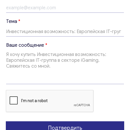
с
Тема
*
о
о
б
щ
Ваше сообщение
*
е
н
и
е
*
Свяжитесь со мной
E
m
a
i
l
Подтвердить