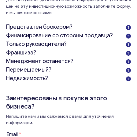
цен на эту инвестиционную возможность заполните форму,
и мы свяжемся с вами.
Представлен брокером?
Финансирование со стороны продавца?
Только руководители?
Франшиза?
Менеджмент останется?
Перемещаемый?
Консультация
Недвижимость?
Отправьте нам запрос, и мы свяжемся с вами в
ближайшее время.
Заинтересованы в покупке этого
Email
*
бизнеса?
Напишите нам и мы свяжемся с вами для уточнения
информации.
Ваши комментарии
*
Email
*