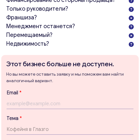
Финансирование со стороны продавца?
Только руководители?
Франшиза?
Менеджмент останется?
Перемещаемый?
Недвижимость?
Консультация
Этот бизнес больше не доступен.
Отправьте нам запрос, и мы свяжемся с вами в
ближайшее время.
Но вы можете оставить заявку и мы поможем вам найти
аналогичный вариант.
Email
*
E
Email
*
m
a
i
Ваши комментарии
*
l
Тема
*
E
m
a
i