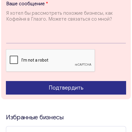
Ваше сообщение
*
l
Т
е
м
а
Свяжитесь со мной
Подтвердить
Избранные бизнесы