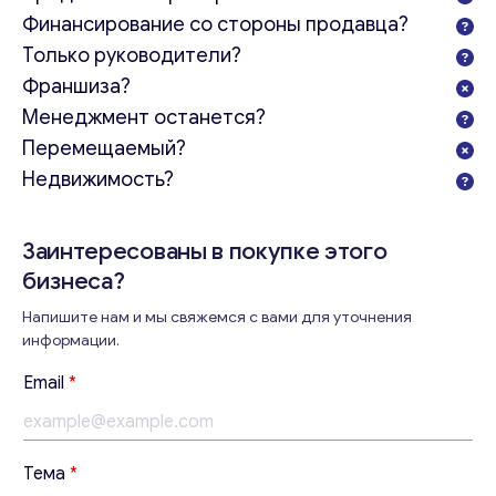
Финансирование со стороны продавца?
Только руководители?
Франшиза?
Менеджмент останется?
Перемещаемый?
Недвижимость?
Заинтересованы в покупке этого
бизнеса?
Напишите нам и мы свяжемся с вами для уточнения
информации.
В
Email
*
а
ш
е
*
Консультация
Тема
*
с