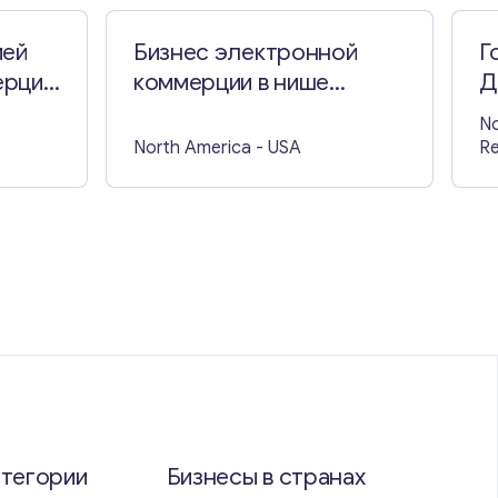
ией
Бизнес электронной
Г
ерции
коммерции в нише
Д
продуктов для отдыха
Р
No
North America
- USA
Re
атегории
Бизнесы в странах