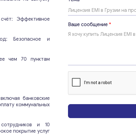
*
В
а
счёт: Эффективное
ш
Ваше сообщение
*
е
од: Безопасное и
ее чем 70 пунктам
Консультация
Отправьте нам запрос, и мы свяжемся с вами в
 включая банковские
ближайшее время.
 оплату коммунальных
Email
*
сотрудников и 10
окое покрытие услуг