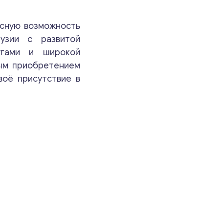
Ваши комментарии
*
ксную возможность
узии с развитой
лугами и широкой
ым приобретением
воё присутствие в
Свяжитесь со мной