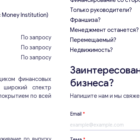
Финансирование со стор
Только руководители?
 Money Institution)
Франшиза?
Менеджмент останется?
По запросу
Перемещаемый?
По запросу
Недвижимость?
По запросу
Заинтересован
щиком финансовых
бизнеса?
я широкий спектр
покрытием по всей
Напишите нам и мы свяже
E
Email
*
m
a
i
l
уживание по выпуску
Тема
*