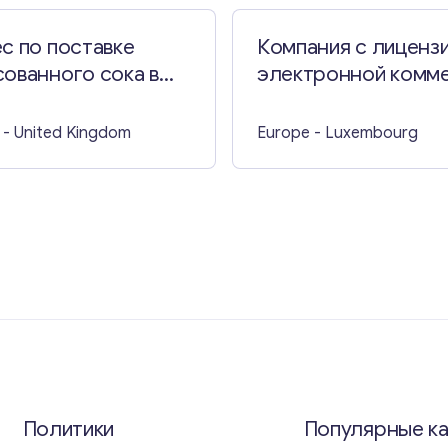
с по поставке
Компания с лиценз
ованного сока в
электронной комм
кобритании
в Люксембурге
- United Kingdom
Europe
- Luxembourg
Политики
Популярные к