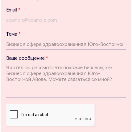
Email
*
Тема
*
В
Ваше сообщение
*
а
ш
е
*
Свяжитесь со мной
E
m
a
i
l