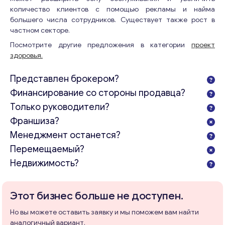
количество клиентов с помощью рекламы и найма
большего числа сотрудников. Существует также рост в
частном секторе.
Посмотрите другие предложения в категории
проект
здоровья.
Представлен брокером?
Финансирование со стороны продавца?
Только руководители?
Франшиза?
Консультация
Менеджмент останется?
Перемещаемый?
Отправьте нам запрос, и мы свяжемся с вами в
Недвижимость?
ближайшее время.
Email
*
Этот бизнес больше не доступен.
Но вы можете оставить заявку и мы поможем вам найти
аналогичный вариант.
Ваши комментарии
*