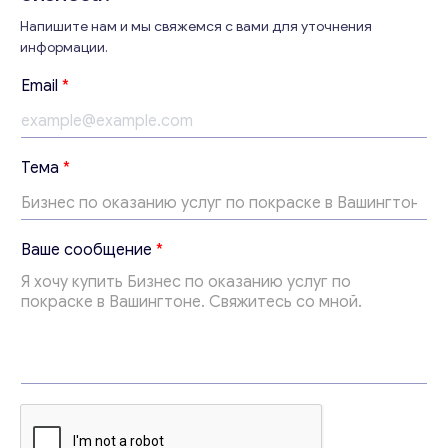
Напишите нам и мы свяжемся с вами для уточнения
информации.
Консультация
Email
*
Отправьте нам запрос, и мы свяжемся с вами в
ближайшее время.
Email
*
Тема
*
*
Ваши комментарии
*
Ваше сообщение
*
Т
е
м
а
*