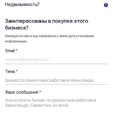
Недвижимость?
Заинтересованы в покупке этого
бизнеса?
Консультация
Напишите нам и мы свяжемся с вами для уточнения
информации.
Отправьте нам запрос, и мы свяжемся с вами в
ближайшее время.
Email
*
Email
*
Тема
*
Ваши комментарии
*
Т
Ваше сообщение
*
е
м
а
*