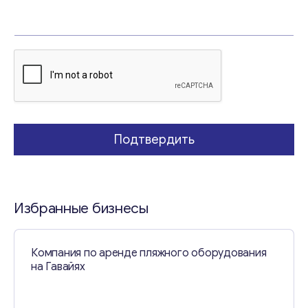
В
а
ш
е
Свяжитесь со мной
Подтвердить
Избранные бизнесы
Компания по аренде пляжного оборудования
на Гавайях