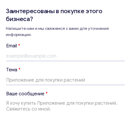
Заинтересованы в покупке этого
бизнеса?
Напишите нам и мы свяжемся с вами для уточнения
Консультация
информации.
Отправьте нам запрос, и мы свяжемся с вами в
Email
*
ближайшее время.
Email
*
E
Тема
*
m
a
Ваши комментарии
*
i
l
Ваше сообщение
*
*
В
а
ш
е