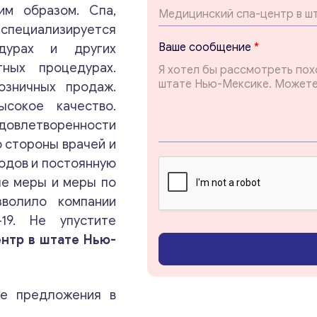
им образом. Спа,
a
i
s, специализируется
l
Ваше сообщение
*
едурах и других
E
тных процедурах.
m
a
озничных продаж.
i
Консультация
ысокое качество.
l
*
овлетворенности
 стороны врачей и
Отправьте нам запрос, и мы свяжемся с вами в
одов и постоянную
ближайшее время.
ые меры и меры по
зволило компании
Email
*
19. Не упустите
нтр в штате Нью-
Ваши комментарии
*
ые предложения в