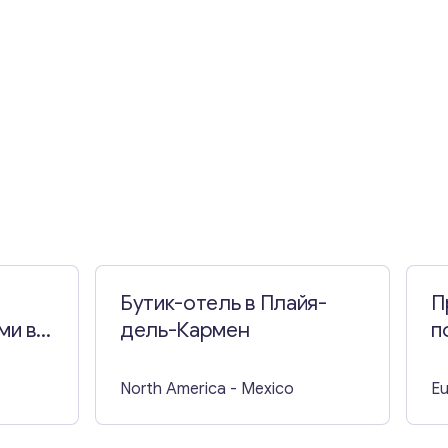
Бутик-отель в Плайя-
П
ми в
дель-Кармен
п
к
п
North America
- Mexico
E