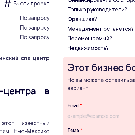
Финансирование со стор
Бьюти проект
Только руководители?
По запросу
Франшиза?
По запросу
Менеджмент останется?
По запросу
Перемещаемый?
Недвижимость?
инский спа-центр
Этот бизнес б
Но вы можете оставить з
-центра в
вариант.
Email
*
этот известный
E
Тема
*
елям Нью-Мексико
m