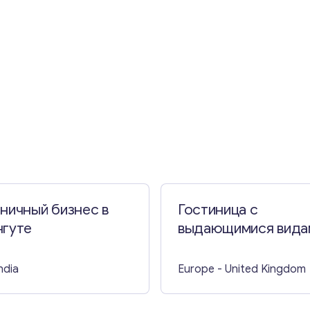
Свяжитесь со мной
ничный бизнес в
Гостиница с
нгуте
выдающимися вида
Великобритании
India
Europe
- United Kingdom