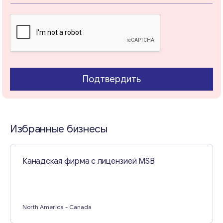
и
е
*
Свяжитесь со мной
Подтвердить
Избранные бизнесы
Канадская фирма с лицензией MSB
North America
- Canada