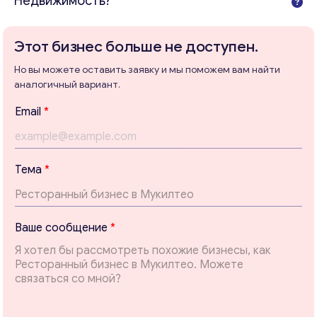
Недвижимость?
Этот бизнес больше не доступен.
Но вы можете оставить заявку и мы поможем вам найти
Консультация
аналогичный вариант.
Отправьте нам запрос, и мы свяжемся с вами в
Email
*
ближайшее время.
Email
*
В
Тема
*
а
ш
Ваши комментарии
*
е
с
Ваше сообщение
*
о
о
б
щ
е
н