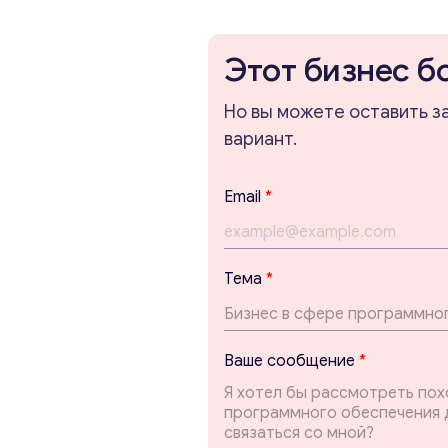
Этот бизнес б
Но вы можете оставить з
вариант.
Email
*
Тема
*
с
Ваше сообщение
*
о
о
б
щ