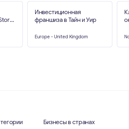
Инвестиционная
К
Store
франшиза в Тайн и Уир
о
Europe
- United Kingdom
No
атегории
Бизнесы в странах