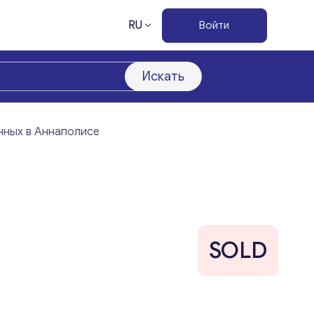
RU
Войти
Искать
нных в Аннаполисе
SOLD