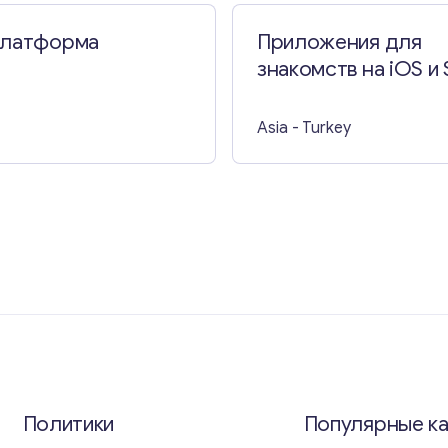
платформа
Приложения для
Свяжитесь со мной
знакомств на iOS и 
в Стамбуле
Asia
- Turkey
Политики
Популярные к