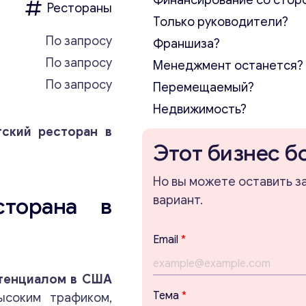
Финансирование со стор
Рестораны
Только руководители?
По запросу
Франшиза?
По запросу
Менеджмент останется?
По запросу
Перемещаемый?
Недвижимость?
тский ресторан в
Этот бизнес б
Но вы можете оставить з
сторана в
вариант.
Email
*
отенциалом в США
Тема
*
соким трафиком,