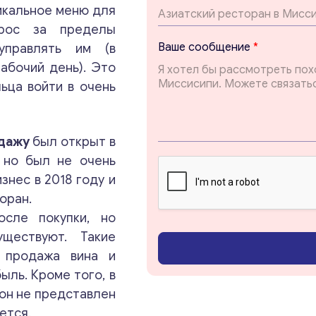
икальное меню для
рос за пределы
E
Ваше сообщение
*
управлять им (в
m
абочий день). Это
a
i
ьца войти в очень
l
E
m
Консультация
a
одажу
был открыт в
i
 но был не очень
l
Отправьте нам запрос, и мы свяжемся с вами в
нес в 2018 году и
*
ближайшее время.
оран.
осле покупки, но
Email
*
ществуют. Такие
, продажа вина и
ыль. Кроме того, в
Ваши комментарии
*
 он не представлен
ется.