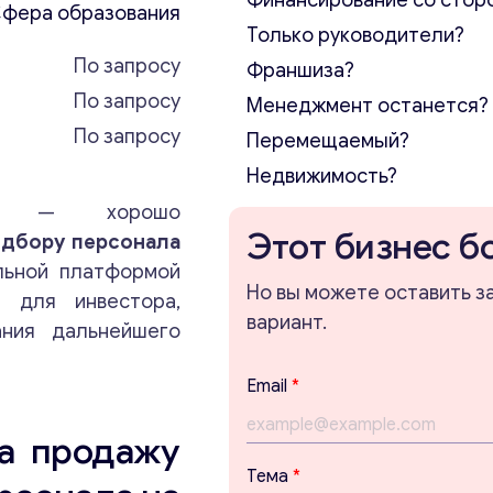
Финансирование со стор
фера образования
Только руководители?
По запросу
Франшиза?
По запросу
Менеджмент останется?
По запросу
Перемещаемый?
Недвижимость?
ния — хорошо
Этот бизнес б
одбору персонала
льной платформой
Но вы можете оставить з
т для инвестора,
вариант.
ания дальнейшего
Email
*
на продажу
Тема
*