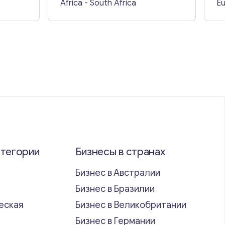
Africa
- South Africa
E
атегории
Бизнесы в странах
Бизнес в Австралии
Бизнес в Бразилии
еская
Бизнес в Великобритании
ь
Бизнес в Германии