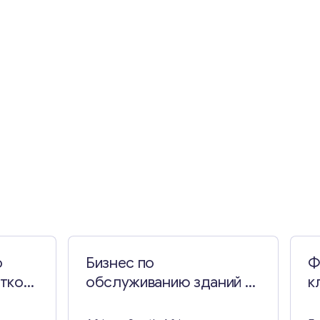
о
Бизнес по
Ф
тков
обслуживанию зданий в
к
Баллито
Л