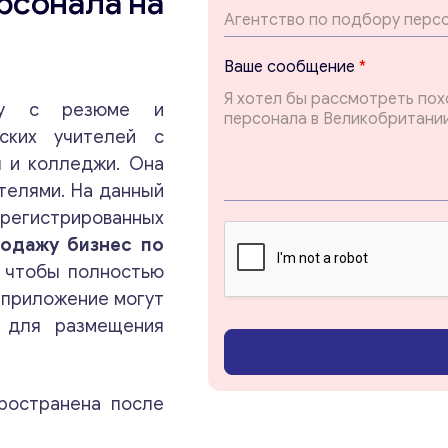
рсонала на
Т
Ваше сообщение
*
е
м
рму с резюме и
а
нских учителей с
*
*
ы и колледжи. Она
Консультация
телями. На данный
егистрированных
Отправьте нам запрос, и мы свяжемся с вами в
родажу бизнес по
ближайшее время.
, чтобы полностью
 приложение могут
Email
*
и для размещения
Ваши комментарии
*
ространена после