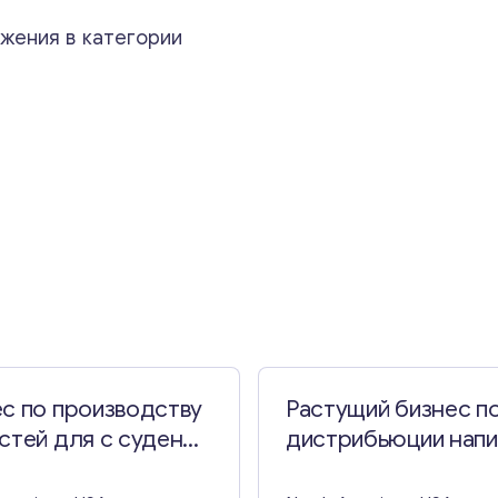
жения в категории
Свяжитесь со мной
с по производству
Растущий бизнес п
стей для с суден
дистрибьюции напи
лориде
в США