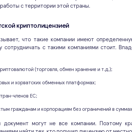
 работы с территории этой страны.
тской криптолицензией
азывает, что такие компании имеют определенн
у сотрудничать с такими компаниями стоит. Вла
Консультация
криптовалютой (торговля, обмен хранение и т.д.);
Отправьте нам запрос, и мы свяжемся с вами в
овых и хорватских обменных платформах;
ближайшее время.
тран-членов ЕС;
Email
*
стым гражданам и корпорациям без ограничений в суммах
*
Ваши комментарии
*
й документ могут не все компании. Поэтому кр
E
ниями найти тех, кто получил лицензию от местно
m