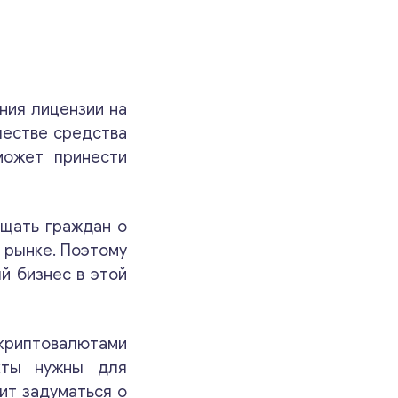
ния лицензии на
честве средства
может принести
ещать граждан о
 рынке. Поэтому
й бизнес в этой
 криптовалютами
кты нужны для
ит задуматься о