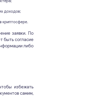
ктера;
их доходов;
 в криптосфере.
ение заявки. По
т быть согласие
информации либо
чтобы избежать
окументов самим,