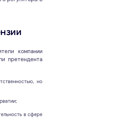
ензии
ители компании
ли претендента
тственностью, но
рватии;
тельность в сфере