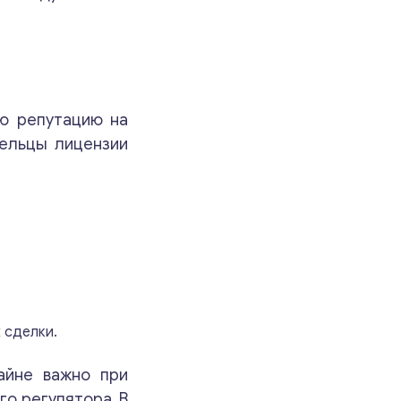
ую репутацию на
дельцы лицензии
 сделки.
айне важно при
го регулятора. В