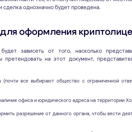
a
и сделка однозначно будет проведена.
i
l
В
а
м для оформления криптолиц
ш
и
будет зависеть от того, насколько представ
ы претендовать на этот документ, представите
Свяжитесь со мной
 (почти все выбирают общество с ограниченной отве
аличие офиса и юридического адреса на территории Хо
рмить разрешение от данного органа, чтобы вести дея