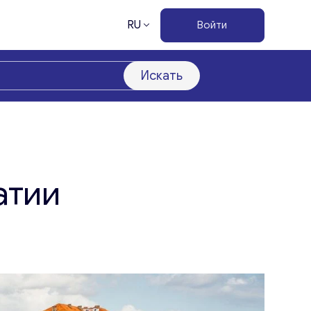
RU
Войти
Искать
атии