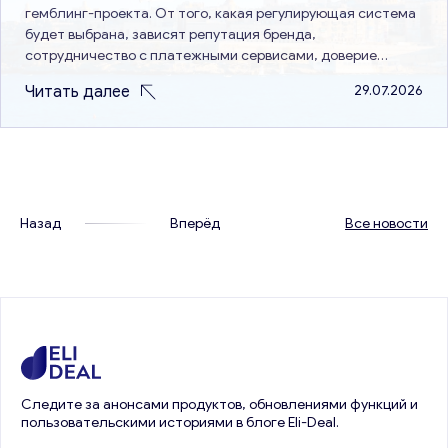
гемблинг-проекта. От того, какая регулирующая система
будет выбрана, зависят репутация бренда,
сотрудничество с платежными сервисами, доверие
пользователей и перспективы выхода на новые рынки.
Читать далее
29.07.2026
Именно поэтому сравнение лицензий Кюрасао и Мальты
остается актуальной темой. Эти два варианта имеют
разные подходы с…
Назад
Вперёд
Все новости
Следите за анонсами продуктов, обновлениями функций и
пользовательскими историями в блоге Eli-Deal.