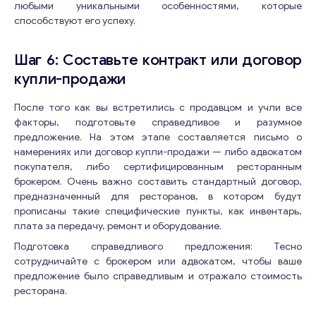
любыми уникальными особенностями, которые
Отправьте нам запрос, и мы свяжемся с вами в
способствуют его успеху.
ближайшее время.
Email
*
Шаг 6: Составьте контракт или договор
купли-продажи
E
Ваши комментарии
*
После того как вы встретились с продавцом и учли все
m
факторы, подготовьте справедливое и разумное
a
предложение. На этом этапе составляется письмо о
i
намерениях или договор купли-продажи — либо адвокатом
l
покупателя, либо сертифицированным ресторанным
E
брокером. Очень важно составить стандартный договор,
m
предназначенный для ресторанов, в котором будут
a
прописаны такие специфические пункты, как инвентарь,
i
l
плата за передачу, ремонт и оборудование.
*
Подготовка справедливого предложения: Тесно
сотрудничайте с брокером или адвокатом, чтобы ваше
предложение было справедливым и отражало стоимость
ресторана.
Свяжитесь со мной