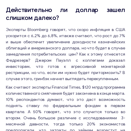
Действительно ли доллар зашел
слишком далеко?
Консультация
Эксперты Bloomberg говорят, что скоро инфляция в США
Отправьте нам запрос, и мы свяжемся с вами в
ускорится с 6,2% до 6,8%, итакже считают, что рост до 7%
ближайшее время.
и выше обеспечит увеличение доходности казначейских
*
облигаций и американского доллара, но что будет в случае
Email
*
к
замедления потребительских цен? Как к этому отнесется
о
Федрезерв? Джером Пауэлл с коллегами доказал
м
инвесторам, что готов к агрессивной монетарной
м
рестрикции, но что, если им нужно будет притормозить? В
Ваши комментарии
*
е
случае этого, гринбэк начнет выглядеть перекупленным.
н
Как считают эксперты Financial Times, $120 млрд программа
т
количественного смягчения будет закончена в конце марта.
а
10% респондентов думают, что это даст возможность
р
поднять ставку по федеральным фондам в первом
и
квартале. А 50% говорят, что это случится только во
и
втором. Очень большое различие с исследованиями 3-
E
m
месячной давности, тогда только 20% экономистов
a
предполагали, что затраты по займам возрастут на