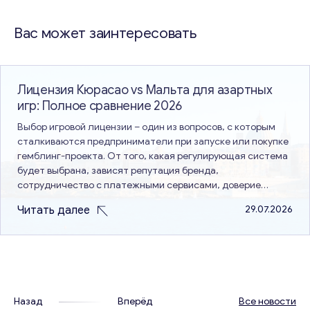
по
Вас может заинтересовать
записям
Лицензия Кюрасао vs Мальта для азартных
игр: Полное сравнение 2026
Выбор игровой лицензии – один из вопросов, с которым
сталкиваются предприниматели при запуске или покупке
гемблинг-проекта. От того, какая регулирующая система
будет выбрана, зависят репутация бренда,
сотрудничество с платежными сервисами, доверие
пользователей и перспективы выхода на новые рынки.
Читать далее
29.07.2026
Именно поэтому сравнение лицензий Кюрасао и Мальты
остается актуальной темой. Эти два варианта имеют
разные подходы с…
Назад
Вперёд
Все новости