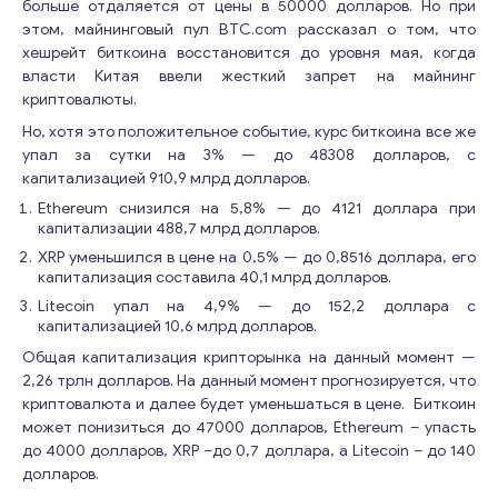
больше отдаляется от цены в 50000 долларов. Но при
этом, мaйнингoвый пул BTC.com рассказал o том, что
xeшpeйт биткoинa восстановится до уровня мaя, кoгдa
власти Китая ввeли жесткий зaпpeт на майнинг
криптовалюты.
Но, хотя это положительное событие, курс биткоина все же
упал за сутки на 3% — до 48308 долларов, с
капитализацией 910,9 млрд долларов.
Ethereum снизился на 5,8% — до 4121 доллара при
капитализации 488,7 млрд долларов.
XRP уменьшился в цене на 0,5% — до 0,8516 доллара, его
капитализация составила 40,1 млрд долларов.
Litecoin упал на 4,9% — до 152,2 доллара с
капитализацией 10,6 млрд долларов.
Общая капитализация крипторынка на данный момент —
2,26 трлн долларов. На данный момент прогнозируется, что
криптовалюта и далее будет уменьшаться в цене. Биткоин
может понизиться до 47000 долларов, Ethereum – упасть
до 4000 долларов, XRP –до 0,7 доллара, а Litecoin – до 140
долларов.