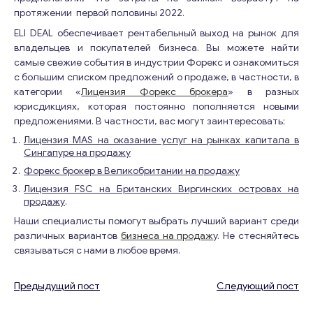
i
протяжении первой половины 2022.
l
ELI DEAL обеспечивает рентабельный выход на рынок для
владельцев и покупателей бизнеса. Вы можете найти
самые свежие события в индустрии Форекс и ознакомиться
Свяжитесь со мной
с большим списком предложений о продаже, в частности, в
категории «
Лицензия Форекс брокера
» в разных
юрисдикциях, которая постоянно пополняется новыми
предложениями. В частности, вас могут заинтересовать:
Лицензия MAS на оказание услуг на рынках капитала в
Сингапуре на продажу
Форекс брокер в Великобритании на продажу
Лицензия FSC на Британских Виргинских островах на
продажу
.
Наши специалисты помогут выбрать лучший вариант среди
различных вариантов
бизнеса на продаж
у. Не стесняйтесь
связываться с нами в любое время.
Предыдущий пост
Следующий пост
Навигация