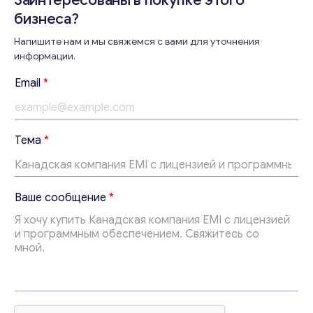
Заинтересованы в покупке этого
бизнеса?
Напишите нам и мы свяжемся с вами для уточнения
информации.
Консультация
Email
*
Отправьте нам запрос, и мы свяжемся с вами в
ближайшее время.
Email
*
с
Тема
*
о
о
б
Ваши комментарии
*
щ
Ваше сообщение
*
е
н
и
е
*
В
а
ш