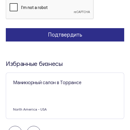
е
Свяжитесь со мной
Подтвердить
Избранные бизнесы
Маникюрный салон в Торрансе
North America
- USA